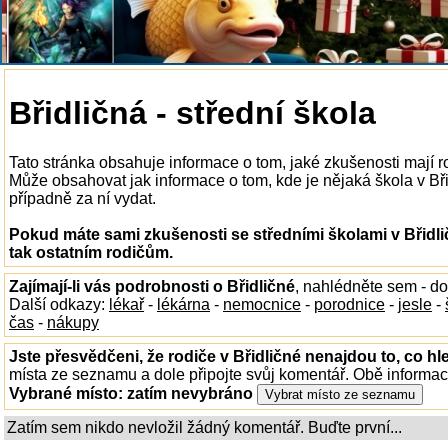
Břidličná - střední škola
Tato stránka obsahuje informace o tom, jaké zkušenosti mají ro
Může obsahovat jak informace o tom, kde je nějaká škola v Břidl
případně za ní vydat.
Pokud máte sami zkušenosti se středními školami v Břidli
tak ostatním rodičům.
Zajímají-li vás podrobnosti o Břidličné
, nahlédněte sem - d
Další odkazy:
lékař
-
lékárna
-
nemocnice
-
porodnice
-
jesle
-
čas
-
nákupy
Jste přesvědčeni, že rodiče v Břidličné nenajdou to, co hl
místa ze seznamu a dole připojte svůj komentář. Obě informa
Vybrané místo:
zatím nevybráno
Zatím sem nikdo nevložil žádný komentář. Buďte první...