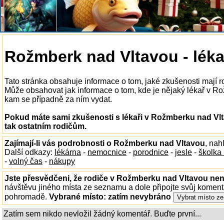
Rožmberk nad Vltavou - léka
Tato stránka obsahuje informace o tom, jaké zkušenosti mají r
Může obsahovat jak informace o tom, kde je nějaký lékař v Rožm
kam se případně za ním vydat.
Pokud máte sami zkušenosti s lékaři v Rožmberku nad Vlt
tak ostatním rodičům.
Zajímají-li vás podrobnosti o Rožmberku nad Vltavou
, nah
Další odkazy:
lékárna
-
nemocnice
-
porodnice
-
jesle
-
školka
-
volný čas
-
nákupy
Jste přesvědčeni, že rodiče v Rožmberku nad Vltavou nena
návštěvu jiného místa ze seznamu a dole připojte svůj koment
pohromadě.
Vybrané místo:
zatím nevybráno
Zatím sem nikdo nevložil žádný komentář. Buďte první...