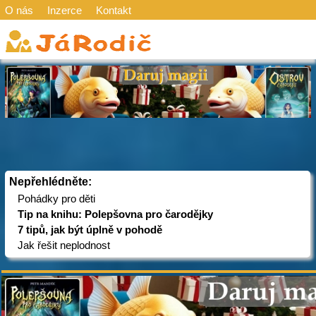
O nás
Inzerce
Kontakt
Nepřehlédněte:
Pohádky pro děti
Tip na knihu: Polepšovna pro čarodějky
7 tipů, jak být úplně v pohodě
Jak řešit neplodnost