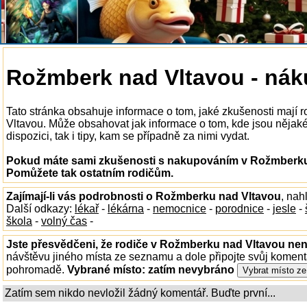
Rožmberk nad Vltavou - ná
Tato stránka obsahuje informace o tom, jaké zkušenosti mají
Vltavou. Může obsahovat jak informace o tom, kde jsou něja
dispozici, tak i tipy, kam se případně za nimi vydat.
Pokud máte sami zkušenosti s nakupováním v Rožmberku n
Pomůžete tak ostatním rodičům.
Zajímají-li vás podrobnosti o Rožmberku nad Vltavou
, nah
Další odkazy:
lékař
-
lékárna
-
nemocnice
-
porodnice
-
jesle
-
škola
-
volný čas
-
Jste přesvědčeni, že rodiče v Rožmberku nad Vltavou nena
návštěvu jiného místa ze seznamu a dole připojte svůj koment
pohromadě.
Vybrané místo:
zatím nevybráno
Zatím sem nikdo nevložil žádný komentář. Buďte první...