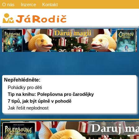
O nás
Inzerce
Kontakt
Nepřehlédněte:
Pohádky pro děti
Tip na knihu: Polepšovna pro čarodějky
7 tipů, jak být úplně v pohodě
Jak řešit neplodnost