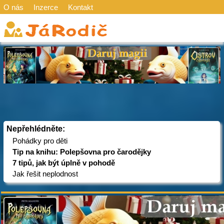
O nás
Inzerce
Kontakt
Nepřehlédněte:
Pohádky pro děti
Tip na knihu: Polepšovna pro čarodějky
7 tipů, jak být úplně v pohodě
Jak řešit neplodnost