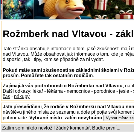
Rožmberk nad Vltavou - zákl
Tato stránka obsahuje informace o tom, jaké zkušenosti mají
nad Vltavou. Může obsahovat jak informace o tom, kde je něj
dispozici, tak i tipy, kam se případně za ní vydat.
Pokud máte sami zkušenosti se základními školami v Rožm
prosím. Pomůžete tak ostatním rodičům.
Zajímají-li vás podrobnosti o Rožmberku nad Vltavou
, nah
Další odkazy:
lékař
-
lékárna
-
nemocnice
-
porodnice
-
jesle
-
čas
-
nákupy
Jste přesvědčeni, že rodiče v Rožmberku nad Vltavou nena
návštěvu jiného místa ze seznamu a dole připojte svůj koment
pohromadě.
Vybrané místo:
zatím nevybráno
Zatím sem nikdo nevložil žádný komentář. Buďte první...