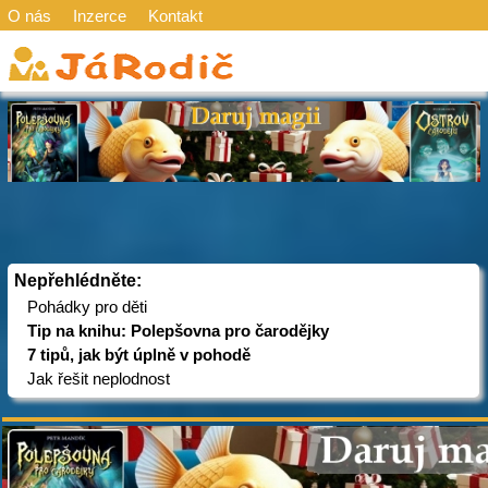
O nás
Inzerce
Kontakt
Nepřehlédněte:
Pohádky pro děti
Tip na knihu: Polepšovna pro čarodějky
7 tipů, jak být úplně v pohodě
Jak řešit neplodnost