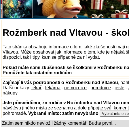
Rožmberk nad Vltavou - škol
Tato stránka obsahuje informace o tom, jaké zkušenosti mají
Vltavou. Může obsahovat jak informace o tom, kde je nějaká 
dispozici, tak i tipy, kam se případně za ní vydat.
Pokud máte sami zkušenosti se školkami v Rožmberku nad 
Pomůžete tak ostatním rodičům.
Zajímají-li vás podrobnosti o Rožmberku nad Vltavou
, nah
Další odkazy:
lékař
-
lékárna
-
nemocnice
-
porodnice
-
jesle
-
nákupy
Jste přesvědčeni, že rodiče v Rožmberku nad Vltavou nena
návštěvu jiného místa ze seznamu a dole připojte svůj koment
pohromadě.
Vybrané místo:
zatím nevybráno
Zatím sem nikdo nevložil žádný komentář. Buďte první...