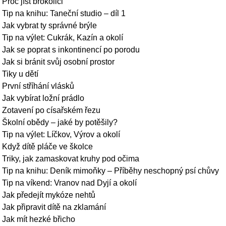
Proč jíst brokolici
Tip na knihu: Taneční studio – díl 1
Jak vybrat ty správné brýle
Tip na výlet: Cukrák, Kazín a okolí
Jak se poprat s inkontinencí po porodu
Jak si bránit svůj osobní prostor
Tiky u dětí
První stříhání vlásků
Jak vybírat ložní prádlo
Zotavení po císařském řezu
Školní obědy – jaké by potěšily?
Tip na výlet: Líčkov, Výrov a okolí
Když dítě pláče ve školce
Triky, jak zamaskovat kruhy pod očima
Tip na knihu: Deník mimoňky – Příběhy neschopný psí chůvy
Tip na víkend: Vranov nad Dyjí a okolí
Jak předejít mykóze nehtů
Jak připravit dítě na zklamání
Jak mít hezké břicho