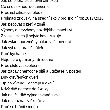
Jak se poprat se střevní chřipkou
Co si obléknout do tanečních
Proč jíst citrusové plody
Přijímací zkoušky na střední školy pro školní rok 2017/2018
Jak pečovat o pleť v zimě
Výhody a nevýhody pozdějšího mateřství
Živí se tím, co ji nejvíc baví: Maluje
Jak zvládnout změny nálad v těhotenství
Jak vybrat chránič páteře
Proč kýcháme
Nejen pro gurmány: Smoothie
Proč stolovat společně
Jak zabavit nemocné dítě a udržet jej v posteli
Dny otevřených dveří
Tip na víkend: Jenštejn a okolí
Když dítě nechce do školky
Jak naučit dítě vyjmenovaná slova
Jak rozpoznat záškoláctví
Proč se bránit smogu