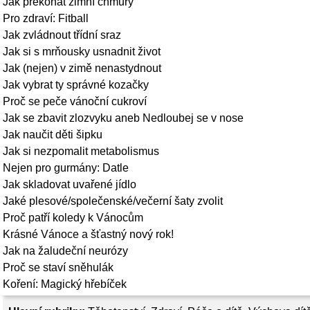
Jak překonat zimní chmury
Pro zdraví: Fitball
Jak zvládnout třídní sraz
Jak si s mrňousky usnadnit život
Jak (nejen) v zimě nenastydnout
Jak vybrat ty správné kozačky
Proč se peče vánoční cukroví
Jak se zbavit zlozvyku aneb Nedloubej se v nose
Jak naučit děti šipku
Jak si nezpomalit metabolismus
Nejen pro gurmány: Datle
Jak skladovat uvařené jídlo
Jaké plesové/společenské/večerní šaty zvolit
Proč patří koledy k Vánocům
Krásné Vánoce a šťastný nový rok!
Jak na žaludeční neurózy
Proč se staví sněhulák
Koření: Magický hřebíček