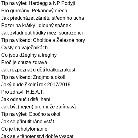
Tip na výlet: Hardegg a NP Podyjí
Pro gurmány: Pekanový ořech
Jak předcházet zánětu středního ucha
Pozor na krátký i dlouhý spánek
Jak zvládnout hádky mezi sourozenci
Tip na víkend: Choltice a Železné hory
Cysty na vaječníkách
Co jsou džegíny a tregíny
Proč je chůze zdravá
Jak rozpoznat u dětí krátkozrakost
Tip na víkend: Znojmo a okolí
Jaký bude školní rok 2017/2018
Pro zdraví: H.E.A.T.
Jak odnaučit dítě lhaní
Jak být (nejen) pro muže zajímavá
Tip na výlet: Opočno a okolí
Jak se přinutit ráno vstát
Co je trichotylomanie
Jak se v těhotenství dobře vyspat