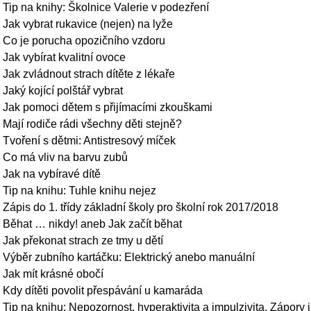
Tip na knihy: Školnice Valerie v podezření
Jak vybrat rukavice (nejen) na lyže
Co je porucha opozičního vzdoru
Jak vybírat kvalitní ovoce
Jak zvládnout strach dítěte z lékaře
Jaký kojící polštář vybrat
Jak pomoci dětem s přijímacími zkouškami
Mají rodiče rádi všechny děti stejně?
Tvoření s dětmi: Antistresový míček
Co má vliv na barvu zubů
Jak na vybíravé dítě
Tip na knihu: Tuhle knihu nejez
Zápis do 1. třídy základní školy pro školní rok 2017/2018
Běhat … nikdy! aneb Jak začít běhat
Jak překonat strach ze tmy u dětí
Výběr zubního kartáčku: Elektrický anebo manuální
Jak mít krásné obočí
Kdy dítěti povolit přespávání u kamaráda
Tip na knihu: Nepozornost, hyperaktivita a impulzivita. Zápory