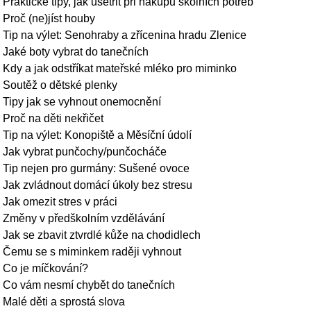
Praktické tipy, jak ušetřit při nákupu školních potřeb
Proč (ne)jíst houby
Tip na výlet: Senohraby a zřícenina hradu Zlenice
Jaké boty vybrat do tanečních
Kdy a jak odstříkat mateřské mléko pro miminko
Soutěž o dětské plenky
Tipy jak se vyhnout onemocnění
Proč na děti nekřičet
Tip na výlet: Konopiště a Měsíční údolí
Jak vybrat punčochy/punčocháče
Tip nejen pro gurmány: Sušené ovoce
Jak zvládnout domácí úkoly bez stresu
Jak omezit stres v práci
Změny v předškolním vzdělávání
Jak se zbavit ztvrdlé kůže na chodidlech
Čemu se s miminkem raději vyhnout
Co je míčkování?
Co vám nesmí chybět do tanečních
Malé děti a sprostá slova