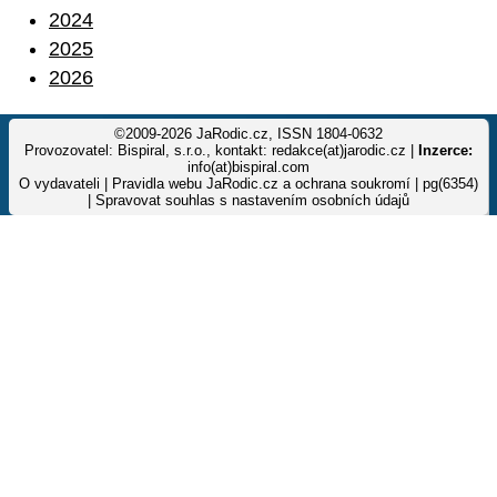
2024
2025
2026
©2009-2026 JaRodic.cz, ISSN 1804-0632
Provozovatel: Bispiral, s.r.o., kontakt: redakce(at)jarodic.cz |
Inzerce:
info(at)bispiral.com
O vydavateli
|
Pravidla webu JaRodic.cz a ochrana soukromí
| pg(6354)
|
Spravovat souhlas s nastavením osobních údajů